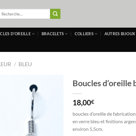
echerche
our :
CLES D’OREILLE
BRACELETS
COLLIERS
AUTRES BIJOUX
LEUR
/
BLEU
Boucles d’oreille b
18,00
€
boucles d’oreille de fabrication
en verre bleu et finitions argen
environ 5,5cm.