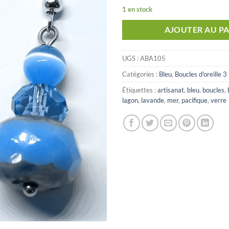
1 en stock
AJOUTER AU PA
UGS :
ABA105
Catégories :
Bleu
,
Boucles d'oreille 3
Étiquettes :
artisanat
,
bleu
,
boucles
,
lagon
,
lavande
,
mer
,
pacifique
,
verre