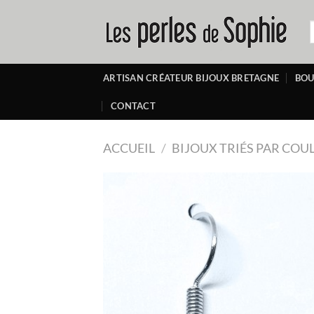
Passer
au
R
p
contenu
ARTISAN CRÉATEUR BIJOUX BRETAGNE
BOU
CONTACT
ACCUEIL
/
BIJOUX TRIÉS PAR COU