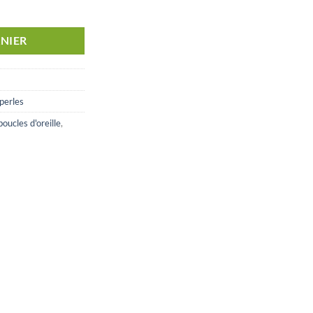
NIER
 perles
boucles d'oreille
,