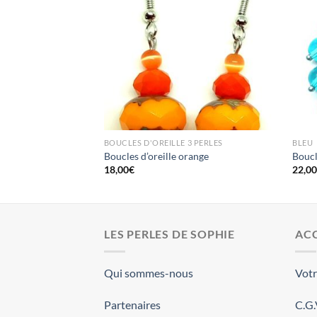
BOUCLES D'OREILLE 3 PERLES
BLEU
es
Boucles d’oreille orange
Boucl
18,00
€
22,0
LES PERLES DE SOPHIE
ACC
Qui sommes-nous
Vot
Partenaires
C.G