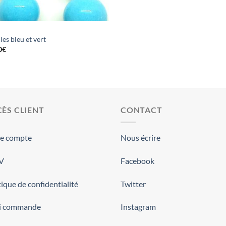
es bleu et vert
0
€
ÈS CLIENT
CONTACT
re compte
Nous écrire
.V
Facebook
tique de confidentialité
Twitter
vi commande
Instagram