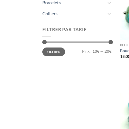
Bracelets
Colliers
FILTRER PAR TARIF
BLEU
Prix
Prix
Boucl
Prix :
10€
—
20€
FILTRER
min
max
18,0