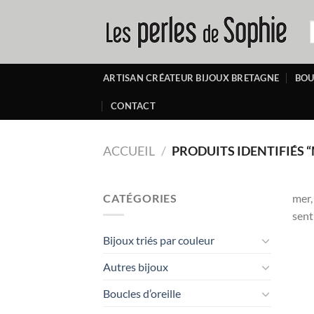
Passer
au
R
p
contenu
ARTISAN CRÉATEUR BIJOUX BRETAGNE
BOU
CONTACT
ACCUEIL
/
PRODUITS IDENTIFIÉS 
CATÉGORIES
mer,
sent
Bijoux triés par couleur
Autres bijoux
Boucles d’oreille