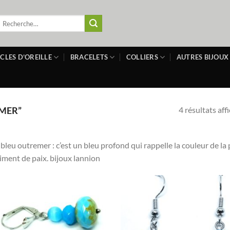
echerche
our :
CLES D’OREILLE
BRACELETS
COLLIERS
AUTRES BIJOUX
4 résultats aff
“MER”
 bleu outremer : c’est un bleu profond qui rappelle la couleur de la pi
iment de paix. bijoux lannion