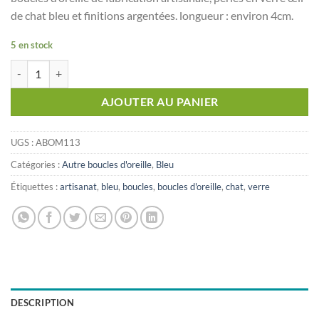
de chat bleu et finitions argentées. longueur : environ 4cm.
5 en stock
quantité de Boucles d'oreille pendantes bleu
AJOUTER AU PANIER
UGS :
ABOM113
Catégories :
Autre boucles d'oreille
,
Bleu
Étiquettes :
artisanat
,
bleu
,
boucles
,
boucles d'oreille
,
chat
,
verre
DESCRIPTION