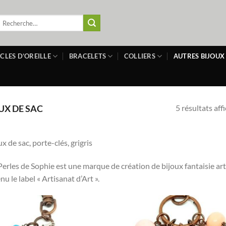
echerche
our :
CLES D’OREILLE
BRACELETS
COLLIERS
AUTRES BIJOUX
5 résultats aff
UX DE SAC
ux de sac, porte-clés, grigris
Perles de Sophie est une marque de création de bijoux fantaisie art
nu le label « Artisanat d’Art ».