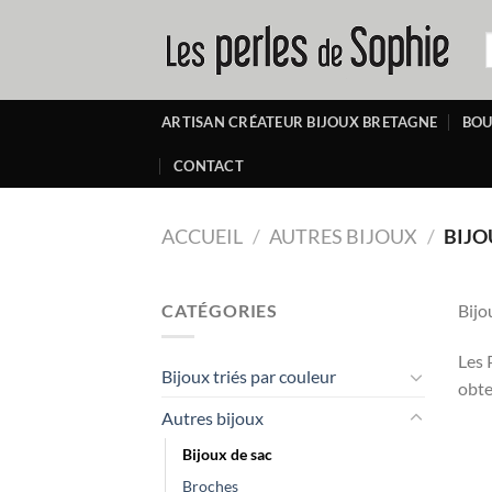
Passer
au
R
p
contenu
ARTISAN CRÉATEUR BIJOUX BRETAGNE
BOU
CONTACT
ACCUEIL
/
AUTRES BIJOUX
/
BIJO
CATÉGORIES
Bijo
Les 
Bijoux triés par couleur
obte
Autres bijoux
Bijoux de sac
Broches