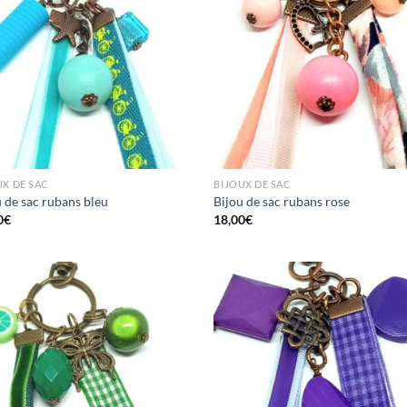
UX DE SAC
BIJOUX DE SAC
u de sac rubans bleu
Bijou de sac rubans rose
0
€
18,00
€