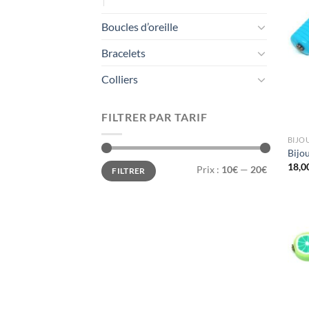
Boucles d’oreille
Bracelets
Colliers
FILTRER PAR TARIF
BIJO
Bijo
Prix
Prix
18,0
Prix :
10€
—
20€
FILTRER
min
max