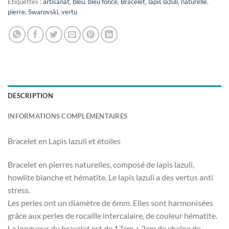
Étiquettes :
artisanat
,
bleu
,
bleu foncé
,
Bracelet
,
lapis lazuli
,
naturelle
,
pierre
,
Swarovski
,
vertu
DESCRIPTION
INFORMATIONS COMPLÉMENTAIRES
Bracelet en Lapis lazuli et étoiles
Bracelet en pierres naturelles, composé de lapis lazuli,
howlite blanche et hématite. Le lapis lazuli a des vertus anti
stress.
Les perles ont un diamètre de 6mm. Elles sont harmonisées
grâce aux perles de rocaille intercalaire, de couleur hématite.
La longueur du bracelet est de 17cm + 2cm de chaîne de