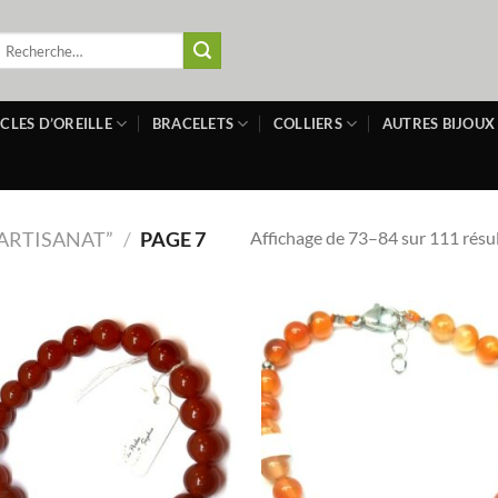
echerche
our :
CLES D’OREILLE
BRACELETS
COLLIERS
AUTRES BIJOUX
Affichage de 73–84 sur 111 résu
“ARTISANAT”
/
PAGE 7