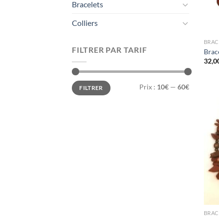
Bracelets
Colliers
BRAC
FILTRER PAR TARIF
Brace
32,0
Prix
Prix
Prix :
10€
—
60€
FILTRER
min
max
BRAC