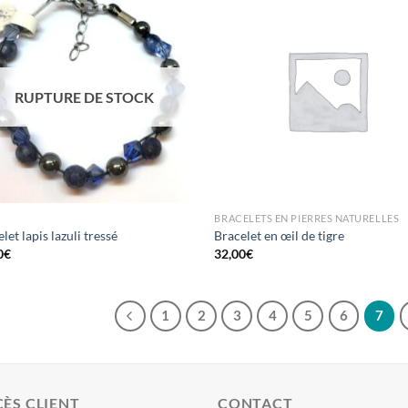
RUPTURE DE STOCK
BRACELETS EN PIERRES NATURELLES
let lapis lazuli tressé
Bracelet en œil de tigre
0
€
32,00
€
1
2
3
4
5
6
7
ÈS CLIENT
CONTACT