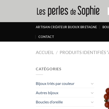
Passer
au
R
p
contenu
ARTISAN CRÉATEUR BIJOUX BRETAGNE
BOU
CONTACT
ACCUEIL
/
PRODUITS IDENTIFIÉS 
CATÉGORIES
Bijoux triés par couleur
Autres bijoux
Boucles d’oreille