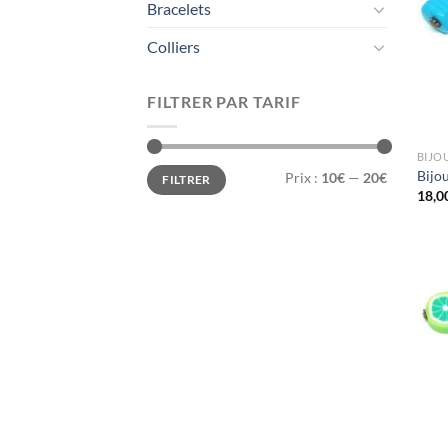
Bracelets
Colliers
FILTRER PAR TARIF
BIJO
Prix
Prix
Bijo
Prix :
10€
—
20€
FILTRER
min
max
18,0