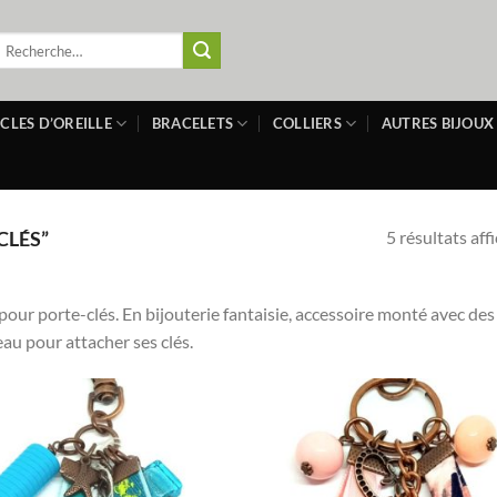
echerche
our :
CLES D’OREILLE
BRACELETS
COLLIERS
AUTRES BIJOUX
5 résultats aff
CLÉS”
 pour porte-clés. En bijouterie fantaisie, accessoire monté avec d
au pour attacher ses clés.