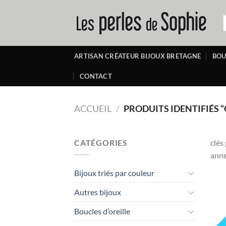
Passer
au
R
p
contenu
ARTISAN CRÉATEUR BIJOUX BRETAGNE
BOU
CONTACT
ACCUEIL
/
PRODUITS IDENTIFIÉS “
CATÉGORIES
clés
anne
Bijoux triés par couleur
Autres bijoux
Boucles d’oreille