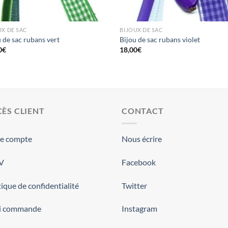
UX DE SAC
BIJOUX DE SAC
 de sac rubans vert
Bijou de sac rubans violet
0
€
18,00
€
ÈS CLIENT
CONTACT
re compte
Nous écrire
.V
Facebook
tique de confidentialité
Twitter
vi commande
Instagram