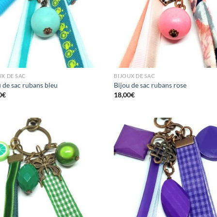
UX DE SAC
BIJOUX DE SAC
u de sac rubans bleu
Bijou de sac rubans rose
0
€
18,00
€